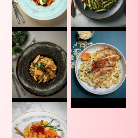
11.9
10.9
€
€
11.9
12.9
€
€