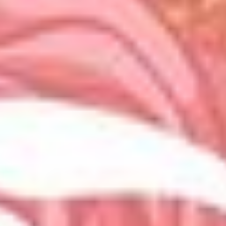
Süße
Verführungen
Sushi
Bowls &