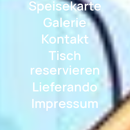
Speisekarte
Galerie
Kontakt
Tisch
reservieren
Lieferando
Impressum