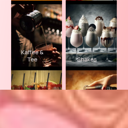
Kaffee &
Tee
Shakes
Cocktails
Drinks