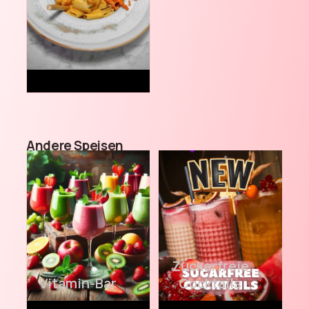
13.9
€
Andere Speisen
Zuckerfreie
Vitamin-Bar
Cocktails