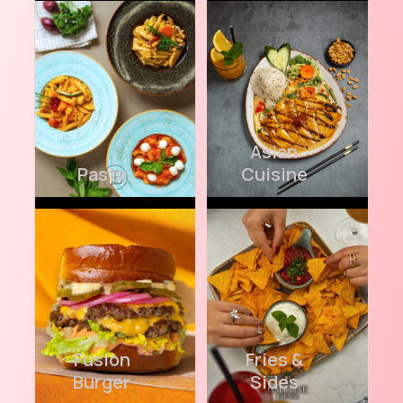
Asian
Pasta
Cuisine
Fusion
Fries &
Burger
Sides