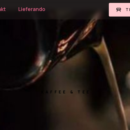
akt
Lieferando
T
KAFFEE & TEE