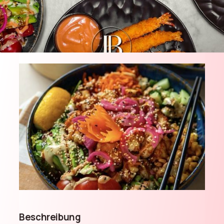
Beschreibung