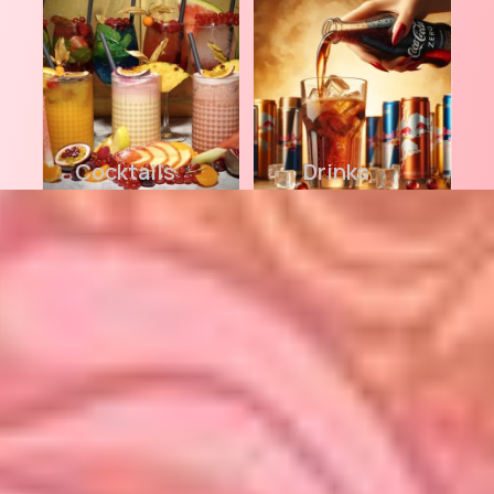
Cocktails
Drinks
Süße
Verführungen
Sushi