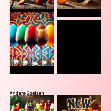
3.7
4.9
€
€
7.9
3.9
€
€
Andere Speisen