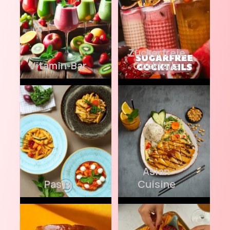
Zuckerfreie
Vitamin-Bar
Cocktails
Asian
Pasta
Cuisine