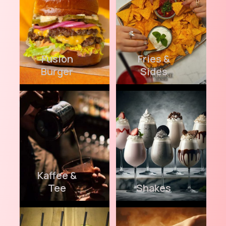
Fusion
Fries &
Burger
Sides
Kaffee &
Tee
Shakes